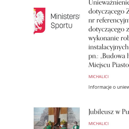
Unieważnieni
dotyczącego Z
nr referencyj
dotyczącego 
wykonanie ro
instalacyjnyc
pn.: „Budowa 
Miejscu Piast
MICHALICI
Informacje o unie
Jubileusz w P
MICHALICI