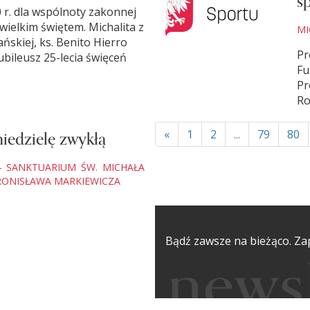
s
0 r. dla wspólnoty zakonnej
 wielkim świętem. Michalita z
MI
ńskiej, ks. Benito Hierro
Pr
ubileusz 25-lecia święceń
Fu
Pr
Ro
iedzielę zwykłą
«
1
2
...
79
80
 - SANKTUARIUM ŚW. MICHAŁA
BRONISŁAWA MARKIEWICZA
Bądź zawsze na bieżąco. Zap