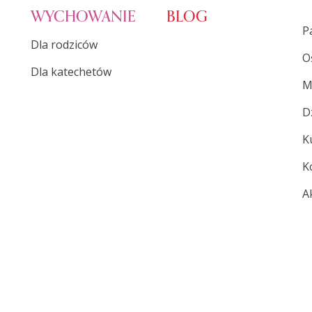
WYCHOWANIE
BLOG
P
Dla rodziców
O
Dla katechetów
M
D
K
K
A