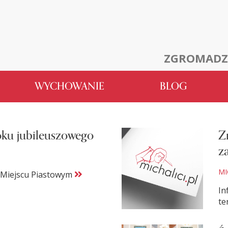
ZGROMADZ
WYCHOWANIE
BLOG
oku jubileuszowego
Z
z
MI
w Miejscu Piastowym
In
te