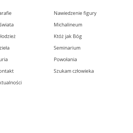
arafie
Nawiedzenie figury
świata
Michalineum
łodzież
Któż jak Bóg
zieła
Seminarium
uria
Powołania
ontakt
Szukam człowieka
ktualności