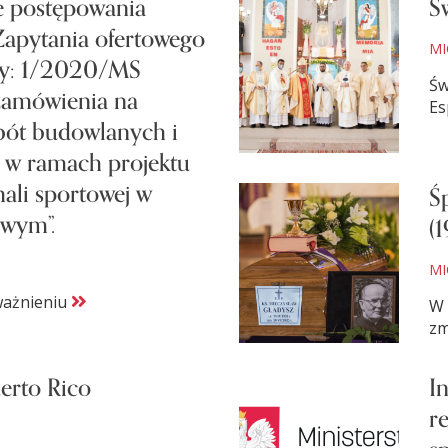
e postępowania
Ś
apytania ofertowego
MI
ny: 1/2020/MS
Św
zamówienia na
Es
bót budowlanych i
h w ramach projektu
hali sportowej w
Ś
owym”.
(
MI
ważnieniu
W 
zm
uerto Rico
I
r