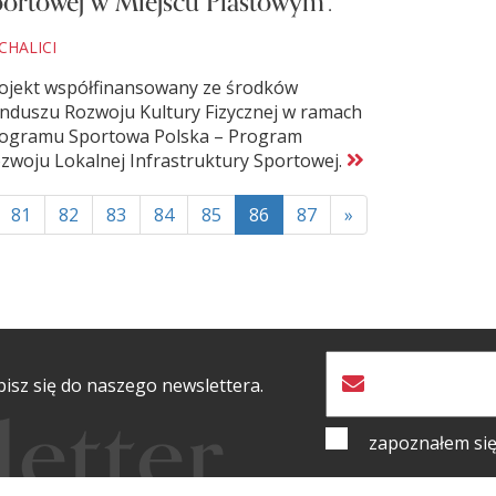
portowej w Miejscu Piastowym”.
CHALICI
ojekt współfinansowany ze środków
nduszu Rozwoju Kultury Fizycznej w ramach
ogramu Sportowa Polska – Program
zwoju Lokalnej Infrastruktury Sportowej.
81
82
83
84
85
86
87
»
isz się do naszego newslettera.
zapoznałem się